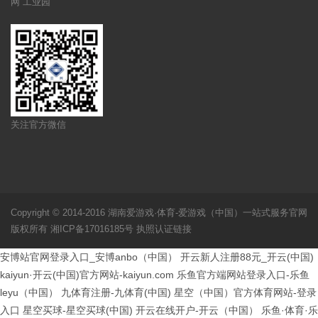
网 工业园
关注官方微信
Copyright © 2014-2016 湖南爱游戏·体育-爱游戏（中国）一站式服务官网
版权所有 湘ICP备17016185号 执照认证链接
安博站官网登录入口_安博anbo（中国）
开云新人注册88元_开云(中国)
kaiyun·开云(中国)官方网站-kaiyun.com
乐鱼官方端网站登录入口-乐鱼
leyu（中国）
九体育注册-九体育(中国)
星空（中国）官方体育网站-登录
入口
星空买球-星空买球(中国)
开云在线开户-开云（中国）
乐鱼·体育·乐