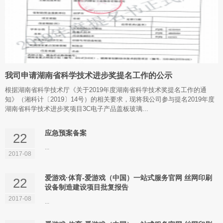
我司申请湖南省科学技术进步奖提名工作的公示
根据湖南省科学技术厅《关于2019年度湖南省科学技术奖提名工作的通
知》（湘科计〔2019〕14号）的相关要求，现将我公司参与提名2019年度
湖南省科学技术进步奖项目3C电子产品盖板玻璃...
应急预案备案
22
...
2017-08
爱游戏·体育-爱游戏（中国）一站式服务官网 丝网印刷
22
设备制造建设项目批复报告
2017-08
...