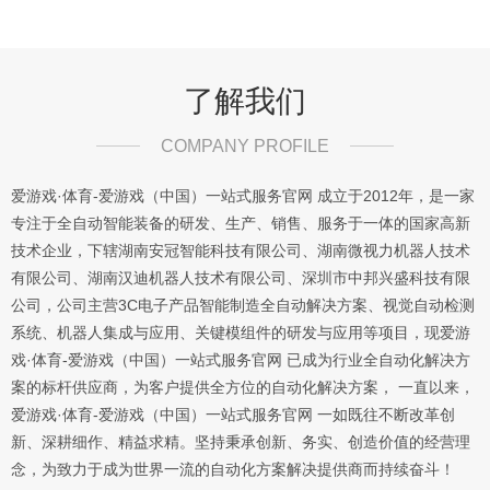
了解我们
COMPANY PROFILE
爱游戏·体育-爱游戏（中国）一站式服务官网 成立于2012年，是一家
专注于全自动智能装备的研发、生产、销售、服务于一体的国家高新
技术企业，下辖湖南安冠智能科技有限公司、湖南微视力机器人技术
有限公司、湖南汉迪机器人技术有限公司、深圳市中邦兴盛科技有限
公司，公司主营3C电子产品智能制造全自动解决方案、视觉自动检测
系统、机器人集成与应用、关键模组件的研发与应用等项目，现爱游
戏·体育-爱游戏（中国）一站式服务官网 已成为行业全自动化解决方
案的标杆供应商，为客户提供全方位的自动化解决方案， 一直以来，
爱游戏·体育-爱游戏（中国）一站式服务官网 一如既往不断改革创
新、深耕细作、精益求精。坚持秉承创新、务实、创造价值的经营理
念，为致力于成为世界一流的自动化方案解决提供商而持续奋斗！