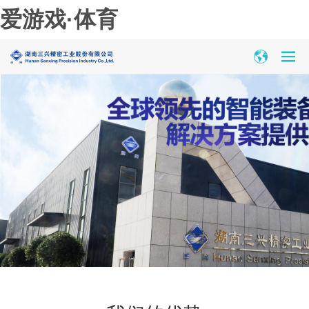
爱游戏·体育