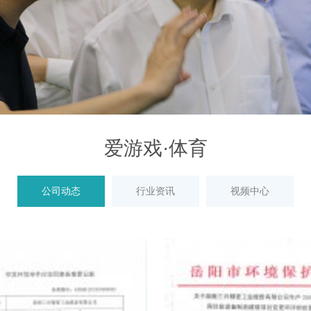
爱游戏·体育
公司动态
行业资讯
视频中心