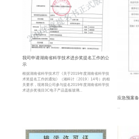
我司申请湖南省科学技术进步奖提名工作的公
示
根据湖南省科学技术厅《关于2019年度湖南省科学技
术奖提名工作的通知》（湘科计〔2019〕14号）的相
关要求，现将我公司参与提名2019年度湖南省科学技
术进步奖项目3C电子产品盖板玻璃...
应急预案备
...