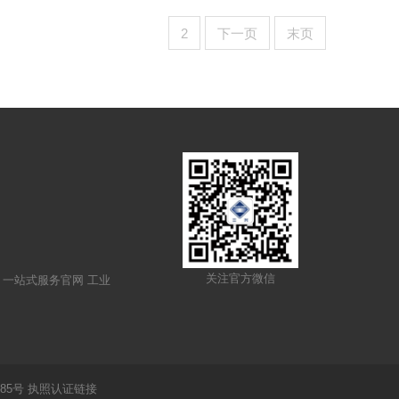
2
下一页
末页
关注官方微信
）一站式服务官网 工业
16185号 执照认证链接