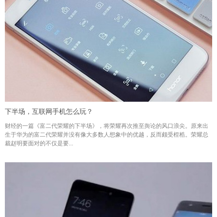
下半场，互联网手机怎么玩？
财经的一篇《富二代荣耀的下半场》，将荣耀再次推至舆论的风口浪尖。原来出
生于华为的富二代荣耀并没有像大多数人想象中的优越，反而颇受桎梏。荣耀总
裁赵明要面对的不仅是要...