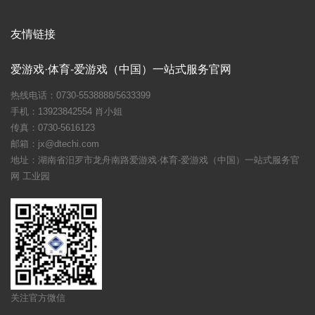
友情链接
爱游戏·体育-爱游戏（中国）一站式服务官网
热线电话：0730-5538888/5633399
手机：13923842554 肖小姐
传真：0730-5616123
邮箱：jx@dtechi.com
地址：湖南省汨罗市龙舟南路爱游戏·体育-爱游戏（中国）一站式服务官
网 工业园
关注官方微信