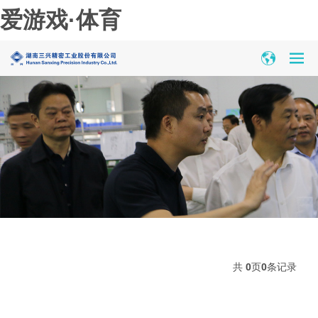
爱游戏·体育
共
0
页
0
条记录