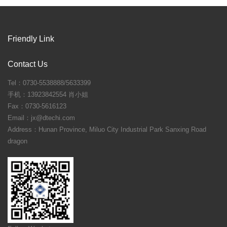
Friendly Link
Contact Us
Tel：0730-5538888/5633399
手机：13923842554 肖小姐
Fax：0730-5616123
Email：jx@dtechi.com
Address：Hunan Province, Miluo City Industrial Park Sanxing Road
dragon