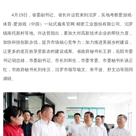
4月19日
，
省委副书记、省长许达哲来到汨罗，实地考察爱游戏·
体育-爱游戏（中国）一站式服务官网 精密工业股份有限公司、汨罗
镇南托新村等地
。
许达哲指出，要加大对高新技术企业的帮扶力度
，
加快科技创新步伐，提升市场核心竞争力
；
加力推进美丽乡村建设，
让更多的老百姓享受新农村建设成果
。
省政府秘书长王群，岳阳市委
书记胡忠雄
，
市委副书记、市长刘和生，市委常委、市委秘书长谈正
红
，
市政府秘书长刘传汉，汨罗市领导喻文、朱平波、舒文治等陪同
调研。