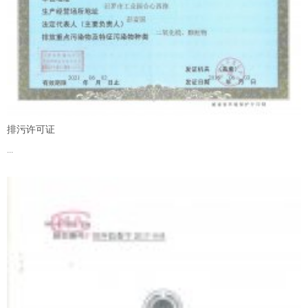
排污许可证
...