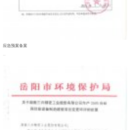
应急预案备案
...