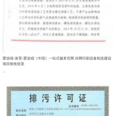
爱游戏·体育-爱游戏（中国）一站式服务官网 丝网印刷设备制造建设
项目验收批复
...