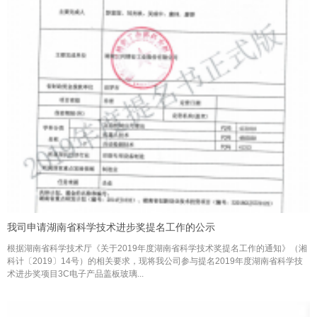
我司申请湖南省科学技术进步奖提名工作的公示
根据湖南省科学技术厅《关于2019年度湖南省科学技术奖提名工作的通知》（湘
科计〔2019〕14号）的相关要求，现将我公司参与提名2019年度湖南省科学技
术进步奖项目3C电子产品盖板玻璃...