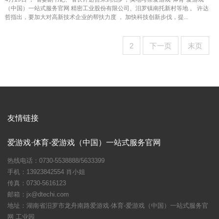
（中国）一站式服务官网 精密工业股份有限公司、汨罗镇南托新村等地 。 许达
哲指出，要加大对高新技术企业的帮扶力度 ， 加快科技创新步伐，提...
2
下一页
末页
友情链接
爱游戏·体育-爱游戏（中国）一站式服务官网
热线电话：0730-5538888/5633399
手机：13923842554 肖小姐
传真：0730-5616123
邮箱：jx@dtechi.com
地址：湖南省汨罗市龙舟南路爱游戏·体育-爱游戏（中国）一站式服务官
网 工业园