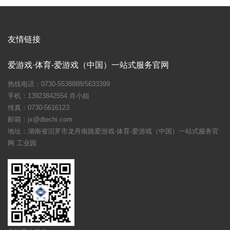
友情链接
爱游戏·体育-爱游戏（中国）一站式服务官网
热线电话：0730-5538888/5633399
手机：13923842554 肖小姐
传真：0730-5616123
邮箱：jx@dtechi.com
地址：湖南省汨罗市龙舟南路爱游戏·体育-爱游戏（中国）一站式服务官
网 工业园