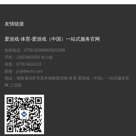
友情链接
爱游戏·体育-爱游戏（中国）一站式服务官网
热线电话：0730-5538888/5633399
手机：13923842554 肖小姐
传真：0730-5616123
邮箱：jx@dtechi.com
地址：湖南省汨罗市龙舟南路爱游戏·体育-爱游戏（中国）一站式服务官
网 工业园