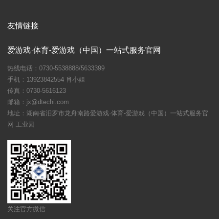
友情链接
爱游戏·体育-爱游戏（中国）一站式服务官网
热线电话：0730-5538888/5633399
手机：13923842554 肖小姐
传真：0730-5616123
邮箱：jx@dtechi.com
地址：湖南省汨罗市龙舟南路爱游戏·体育-爱游戏（中国）一站式服务官
网 工业园
关注官方微信